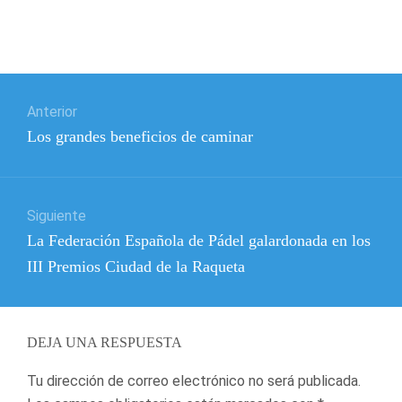
Navegación
Anterior
de
Entrada
Los grandes beneficios de caminar
entradas
anterior:
Siguiente
Entrada
La Federación Española de Pádel galardonada en los
siguiente:
III Premios Ciudad de la Raqueta
DEJA UNA RESPUESTA
Tu dirección de correo electrónico no será publicada.